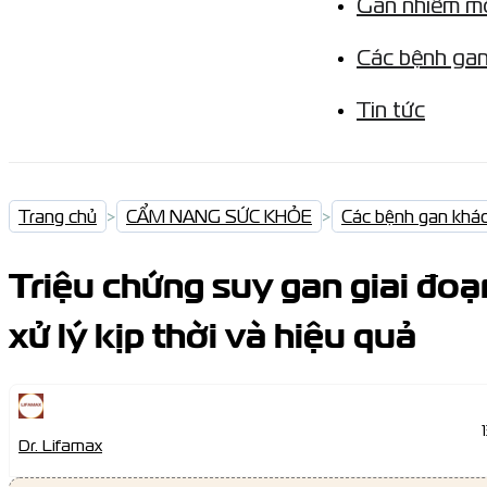
Gan nhiễm m
Các bệnh gan
Tin tức
Trang chủ
>
CẨM NANG SỨC KHỎE
>
Các bệnh gan khá
Triệu chứng suy gan giai đo
xử lý kịp thời và hiệu quả
Dr. Lifamax