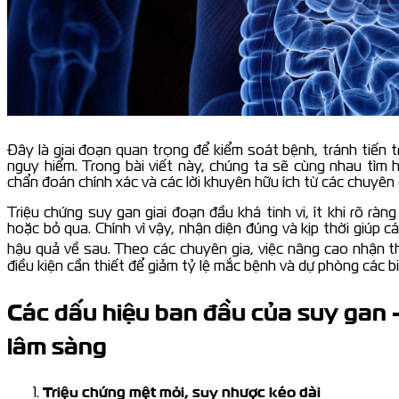
Đây là giai đoạn quan trọng để kiểm soát bệnh, tránh tiến 
nguy hiểm. Trong bài viết này, chúng ta sẽ cùng nhau tìm 
chẩn đoán chính xác và các lời khuyên hữu ích từ các chuyên g
Triệu chứng suy gan giai đoạn đầu khá tinh vi, ít khi rõ rà
hoặc bỏ qua. Chính vì vậy, nhận diện đúng và kịp thời giúp c
hậu quả về sau. Theo các chuyên gia, việc nâng cao nhận 
điều kiện cần thiết để giảm tỷ lệ mắc bệnh và dự phòng các b
Các dấu hiệu ban đầu của suy gan –
lâm sàng
Triệu chứng mệt mỏi, suy nhược kéo dài