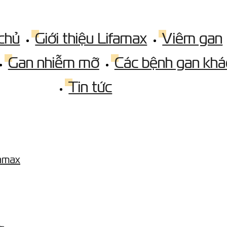
chủ
Giới thiệu Lifamax
Viêm gan
Gan nhiễm mỡ
Các bệnh gan khá
Tin tức
famax