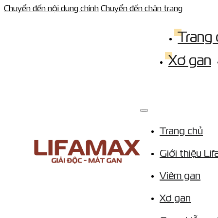
Chuyển đến nội dung chính
Chuyển đến chân trang
Trang 
Xơ gan
Trang chủ
Giới thiệu Li
Viêm gan
Xơ gan