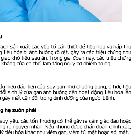
g
cách sản xuất các yếu tố cần thiết để tiêu hóa và hấp thu
 tiêu hóa bị ảnh hưởng rõ rệt, gây ra các triệu chứng như
iác khó tiêu sau ăn. Trong giai đoạn này, các triệu chứng
kháng của cơ thể, làm tăng nguy cơ nhiễm trùng.
dấu hiệu đầu tiên của suy gan như chướng bụng, ợ hơi, tiêu
đổi sinh lý của gan ảnh hưởng đến hoạt động tiêu hóa lẫn
và gây mất cân đối trong dinh dưỡng của người bệnh.
g hạ sườn phải
 suy yếu, các tổn thương có thể gây ra cảm giác đau hoặc
hông rõ nguyên nhân. Nếu không được chẩn đoán chính xác,
lý tiêu hóa khác như viêm gan, viêm túi mật hoặc sỏi mật.