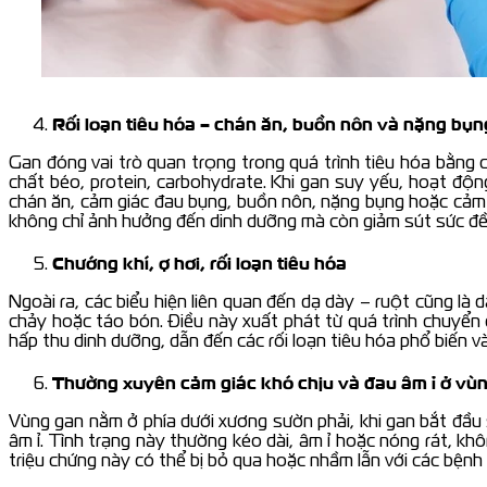
Rối loạn tiêu hóa – chán ăn, buồn nôn và nặng bụn
Gan đóng vai trò quan trọng trong quá trình tiêu hóa bằng 
chất béo, protein, carbohydrate. Khi gan suy yếu, hoạt động
chán ăn, cảm giác đau bụng, buồn nôn, nặng bụng hoặc cảm g
không chỉ ảnh hưởng đến dinh dưỡng mà còn giảm sút sức đề 
Chướng khí, ợ hơi, rối loạn tiêu hóa
Ngoài ra, các biểu hiện liên quan đến dạ dày – ruột cũng là 
chảy hoặc táo bón. Điều này xuất phát từ quá trình chuyển 
hấp thu dinh dưỡng, dẫn đến các rối loạn tiêu hóa phổ biến 
Thường xuyên cảm giác khó chịu và đau âm ỉ ở vùn
Vùng gan nằm ở phía dưới xương sườn phải, khi gan bắt đầu
âm ỉ. Tình trạng này thường kéo dài, âm ỉ hoặc nóng rát, k
triệu chứng này có thể bị bỏ qua hoặc nhầm lẫn với các bệnh 