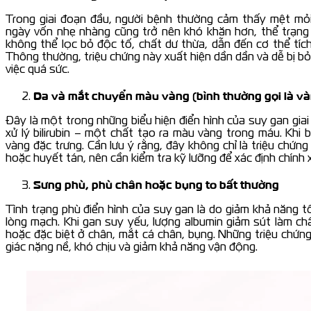
Trong giai đoạn đầu, người bệnh thường cảm thấy mệt mỏ
ngày vốn nhẹ nhàng cũng trở nên khó khăn hơn, thể trạng 
không thể lọc bỏ độc tố, chất dư thừa, dẫn đến cơ thể tích
Thông thường, triệu chứng này xuất hiện dần dần và dễ bị b
việc quá sức.
Da và mắt chuyển màu vàng (bình thường gọi là và
Đây là một trong những biểu hiện điển hình của suy gan gi
xử lý bilirubin – một chất tạo ra màu vàng trong máu. Khi
vàng đặc trưng. Cần lưu ý rằng, đây không chỉ là triệu chứn
hoặc huyết tán, nên cần kiểm tra kỹ lưỡng để xác định chính
Sưng phù, phù chân hoặc bụng to bất thường
Tình trạng phù điển hình của suy gan là do giảm khả năng 
lòng mạch. Khi gan suy yếu, lượng albumin giảm sút làm c
hoặc đặc biệt ở chân, mắt cá chân, bụng. Những triệu chứng
giác nặng nề, khó chịu và giảm khả năng vận động.