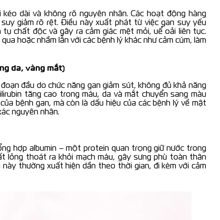
i kéo dài và không rõ nguyên nhân. Các hoạt động hàng
suy giảm rõ rệt. Điều này xuất phát từ việc gan suy yếu
 tụ chất độc và gây ra cảm giác mệt mỏi, uể oải liên tục.
ỏ qua hoặc nhầm lẫn với các bệnh lý khác như cảm cúm, làm
ng da, vàng mắt)
ai đoạn đầu do chức năng gan giảm sút, không đủ khả năng
 bilirubin tăng cao trong máu, da và mắt chuyển sang màu
g của bệnh gan, mà còn là dấu hiệu của các bệnh lý về mật
 xác nguyên nhân.
tổng hợp albumin – một protein quan trọng giữ nước trong
hất lỏng thoát ra khỏi mạch máu, gây sưng phù toàn thân
 này thường xuất hiện dần theo thời gian, đi kèm với cảm