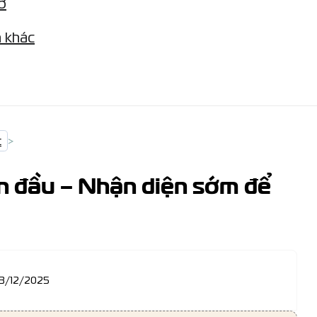
ỡ
 khác
c
>
ạn đầu – Nhận diện sớm để
13/12/2025