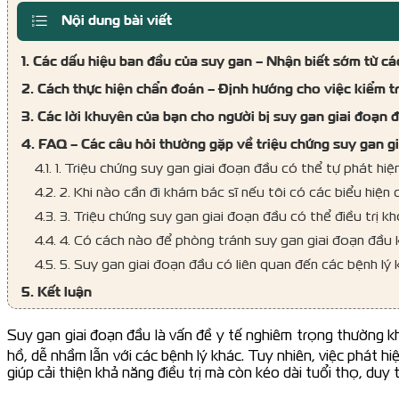
Nội dung bài viết
1. Các dấu hiệu ban đầu của suy gan – Nhận biết sớm từ cá
2. Cách thực hiện chẩn đoán – Định hướng cho việc kiểm t
3. Các lời khuyên của bạn cho người bị suy gan giai đoạn 
4. FAQ – Các câu hỏi thường gặp về triệu chứng suy gan g
4.1. 1. Triệu chứng suy gan giai đoạn đầu có thể tự phát hi
4.2. 2. Khi nào cần đi khám bác sĩ nếu tôi có các biểu hiện
4.3. 3. Triệu chứng suy gan giai đoạn đầu có thể điều trị k
4.4. 4. Có cách nào để phòng tránh suy gan giai đoạn đầu
4.5. 5. Suy gan giai đoạn đầu có liên quan đến các bệnh lý
5. Kết luận
Suy gan giai đoạn đầu là vấn đề y tế nghiêm trọng thường k
hồ, dễ nhầm lẫn với các bệnh lý khác. Tuy nhiên, việc phát h
giúp cải thiện khả năng điều trị mà còn kéo dài tuổi thọ, duy