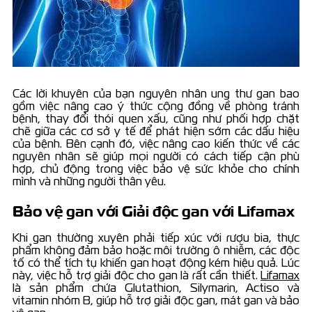
Các lời khuyên của bạn nguyên nhân ung thư gan bao
gồm việc nâng cao ý thức cộng đồng về phòng tránh
bệnh, thay đổi thói quen xấu, cũng như phối hợp chặt
chẽ giữa các cơ sở y tế để phát hiện sớm các dấu hiệu
của bệnh. Bên cạnh đó, việc nâng cao kiến thức về các
nguyên nhân sẽ giúp mọi người có cách tiếp cận phù
hợp, chủ động trong việc bảo vệ sức khỏe cho chính
mình và những người thân yêu.
Bảo vệ gan với Giải độc gan với Lifamax
Khi gan thường xuyên phải tiếp xúc với rượu bia, thực
phẩm không đảm bảo hoặc môi trường ô nhiễm, các độc
tố có thể tích tụ khiến gan hoạt động kém hiệu quả. Lúc
này, việc hỗ trợ giải độc cho gan là rất cần thiết.
Lifamax
là sản phẩm chứa Glutathion, Silymarin, Actiso và
vitamin nhóm B, giúp hỗ trợ giải độc gan, mát gan và bảo