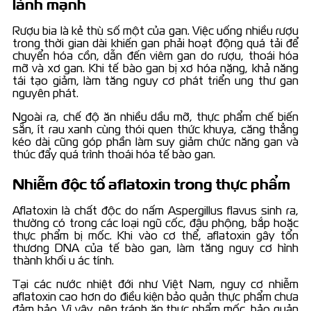
lành mạnh
Rượu bia là kẻ thù số một của gan. Việc uống nhiều rượu
trong thời gian dài khiến gan phải hoạt động quá tải để
chuyển hóa cồn, dẫn đến viêm gan do rượu, thoái hóa
mỡ và xơ gan. Khi tế bào gan bị xơ hóa nặng, khả năng
tái tạo giảm, làm tăng nguy cơ phát triển ung thư gan
nguyên phát.
Ngoài ra, chế độ ăn nhiều dầu mỡ, thực phẩm chế biến
sẵn, ít rau xanh cùng thói quen thức khuya, căng thẳng
kéo dài cũng góp phần làm suy giảm chức năng gan và
thúc đẩy quá trình thoái hóa tế bào gan.
Nhiễm độc tố aflatoxin trong thực phẩm
Aflatoxin là chất độc do nấm Aspergillus flavus sinh ra,
thường có trong các loại ngũ cốc, đậu phộng, bắp hoặc
thực phẩm bị mốc. Khi vào cơ thể, aflatoxin gây tổn
thương DNA của tế bào gan, làm tăng nguy cơ hình
thành khối u ác tính.
Tại các nước nhiệt đới như Việt Nam, nguy cơ nhiễm
aflatoxin cao hơn do điều kiện bảo quản thực phẩm chưa
đảm bảo. Vì vậy, nên tránh ăn thực phẩm mốc, bảo quản