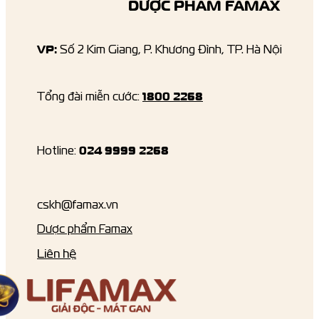
DƯỢC PHẨM FAMAX
VP:
Số 2 Kim Giang, P. Khương Đình, TP. Hà Nội
1800 2268
Tổng đài miễn cước:
024 9999 2268
Hotline:
cskh@famax.vn
Dược phẩm Famax
Liên hệ