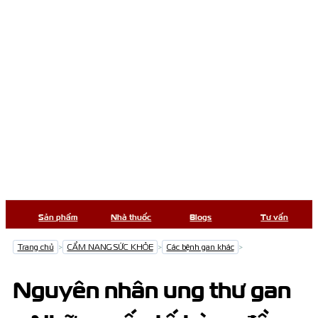
Sản phẩm
Nhà thuốc
Blogs
Tư vấn
Trang chủ
>
CẨM NANG SỨC KHỎE
>
Các bệnh gan khác
>
Nguyên nhân ung thư gan