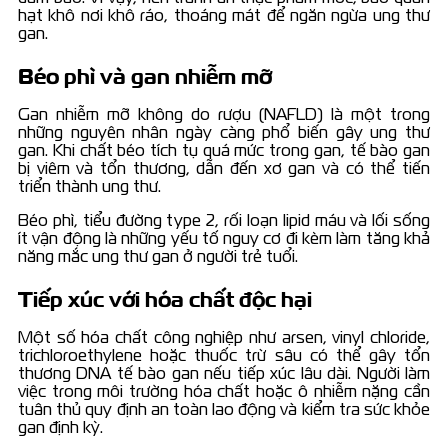
hạt khô nơi khô ráo, thoáng mát để ngăn ngừa ung thư
gan.
Béo phì và gan nhiễm mỡ
Gan nhiễm mỡ không do rượu (NAFLD) là một trong
những nguyên nhân ngày càng phổ biến gây ung thư
gan. Khi chất béo tích tụ quá mức trong gan, tế bào gan
bị viêm và tổn thương, dẫn đến xơ gan và có thể tiến
triển thành ung thư.
Béo phì, tiểu đường type 2, rối loạn lipid máu và lối sống
ít vận động là những yếu tố nguy cơ đi kèm làm tăng khả
năng mắc ung thư gan ở người trẻ tuổi.
Tiếp xúc với hóa chất độc hại
Một số hóa chất công nghiệp như arsen, vinyl chloride,
trichloroethylene hoặc thuốc trừ sâu có thể gây tổn
thương DNA tế bào gan nếu tiếp xúc lâu dài. Người làm
việc trong môi trường hóa chất hoặc ô nhiễm nặng cần
tuân thủ quy định an toàn lao động và kiểm tra sức khỏe
gan định kỳ.